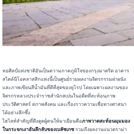
หอศิลป์แห่งชาติอันเป็นความภาคภูมิใจของกรุงมาดริด อาคาร
สไตล์นีโอคลาสสิกแห่งนี้เป็นศูนย์รวมผลงานจิตรกรรมฝาผนัง
และภาพเขียนสีน้ำมันที่ดีที่สุดของยุโรป โดยเฉพาะผลงานของ
จิตรกรหลวงประจำราชสำนักสเปนในอดีตที่สะท้อนภาพ
ประวัติศาสตร์ สภาพสังคม และเรื่องราวความเชื่อทางศาสนา
ได้อย่างลึกซึ้ง
ไฮไลท์สำคัญที่ดึงดูดผู้คนให้มาเยือนคือ
ภาพวาดสะท้อนมุมมอง
ในกระจกเงาอันลึกลับของเบลัซเกซ
รวมถึงผลงานแนวดราม่า