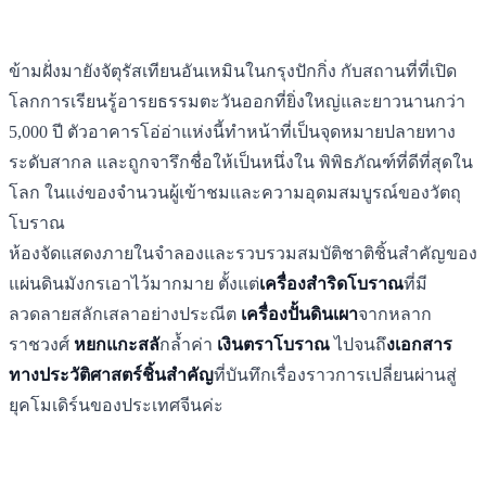
ข้ามฝั่งมายังจัตุรัสเทียนอันเหมินในกรุงปักกิ่ง กับสถานที่ที่เปิด
โลกการเรียนรู้อารยธรรมตะวันออกที่ยิ่งใหญ่และยาวนานกว่า
5,000 ปี ตัวอาคารโอ่อ่าแห่งนี้ทำหน้าที่เป็นจุดหมายปลายทาง
ระดับสากล และถูกจารึกชื่อให้เป็นหนึ่งใน พิพิธภัณฑ์ที่ดีที่สุดใน
โลก ในแง่ของจำนวนผู้เข้าชมและความอุดมสมบูรณ์ของวัตถุ
โบราณ
ห้องจัดแสดงภายในจำลองและรวบรวมสมบัติชาติชิ้นสำคัญของ
แผ่นดินมังกรเอาไว้มากมาย ตั้งแต่
เครื่องสำริดโบราณ
ที่มี
ลวดลายสลักเสลาอย่างประณีต
เครื่องปั้นดินเผา
จากหลาก
ราชวงศ์
หยกแกะสลั
กล้ำค่า
เงินตราโบราณ
ไปจนถึ
งเอกสาร
ทางประวัติศาสตร์ชิ้นสำคัญ
ที่บันทึกเรื่องราวการเปลี่ยนผ่านสู่
ยุคโมเดิร์นของประเทศจีนค่ะ