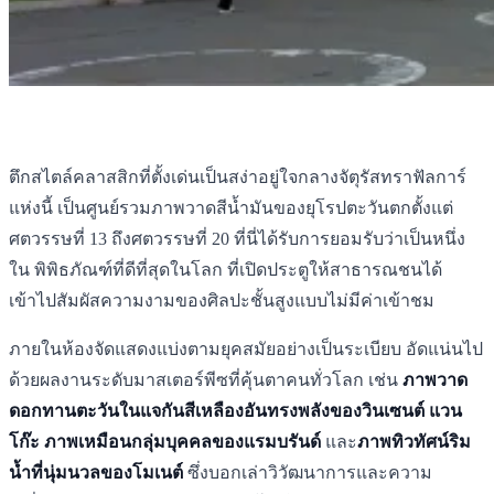
ตึกสไตล์คลาสสิกที่ตั้งเด่นเป็นสง่าอยู่ใจกลางจัตุรัสทราฟัลการ์
แห่งนี้ เป็นศูนย์รวมภาพวาดสีน้ำมันของยุโรปตะวันตกตั้งแต่
ศตวรรษที่ 13 ถึงศตวรรษที่ 20 ที่นี่ได้รับการยอมรับว่าเป็นหนึ่ง
ใน พิพิธภัณฑ์ที่ดีที่สุดในโลก ที่เปิดประตูให้สาธารณชนได้
เข้าไปสัมผัสความงามของศิลปะชั้นสูงแบบไม่มีค่าเข้าชม
ภายในห้องจัดแสดงแบ่งตามยุคสมัยอย่างเป็นระเบียบ อัดแน่นไป
ด้วยผลงานระดับมาสเตอร์พีซที่คุ้นตาคนทั่วโลก เช่น
ภาพวาด
ดอกทานตะวันในแจกันสีเหลืองอันทรงพลังของวินเซนต์ แวน
โก๊ะ ภาพเหมือนกลุ่มบุคคลของแรมบรันด์
และ
ภาพทิวทัศน์ริม
น้ำที่นุ่มนวลของโมเนต์
ซึ่งบอกเล่าวิวัฒนาการและความ