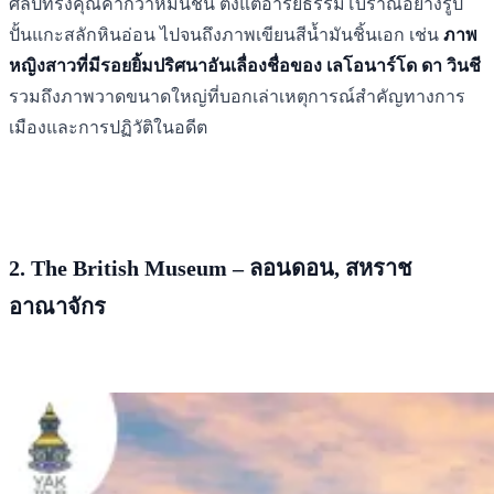
ศิลป์ทรงคุณค่ากว่าหมื่นชิ้น ตั้งแต่อารยธรรมโบราณอย่างรูป
ปั้นแกะสลักหินอ่อน ไปจนถึงภาพเขียนสีน้ำมันชิ้นเอก เช่น
ภาพ
หญิงสาวที่มีรอยยิ้มปริศนาอันเลื่องชื่อของ เลโอนาร์โด ดา วินชี
รวมถึงภาพวาดขนาดใหญ่ที่บอกเล่าเหตุการณ์สำคัญทางการ
เมืองและการปฏิวัติในอดีต
2. The British Museum – ลอนดอน, สหราช
อาณาจักร