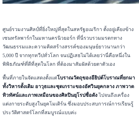
ศูนย์รวมงานศิลป์ที่ยิ่งใหญ่ที่สุดในสหรัฐอเมริกา ตั้งอยู่เคียงข้าง
เซนทรัลพาร์กในมหานครนิวยอร์ก ที่นี่รวบรวมมรดกทาง
วัฒนธรรมและความคิดสร้างสรรค์ของมนุษย์ยาวนานกว่า
5,000 ปี
จากทุกทวีปทั่วโลก จนปฏิเสธไม่ได้เลยว่านี่คือหนึ่งใน
พิพิธภัณฑ์ที่ดีที่สุดในโลก ที่ต้องมาสัมผัสด้วยตาตัวเอง
พื้นที่ภายในจัดแสดงตั้งแต่
โบราณวัตถุของอียิปต์โบราณที่ยกมา
ทั้งวิหารดั้งเดิม
อาวุธและชุดเกราะของอัศวินยุคกลาง
ภาพวาด
ทิวทัศน์และภาพเหมือนของศิลปินยุโรปชื่อดัง
ไปจนถึงเครื่อง
แต่งกายระดับสูงในยุคโมเดิร์น ซึ่งมอบประสบการณ์การเรียนรู้
ประวัติศาสตร์โลกที่สมบูรณ์แบบค่ะ