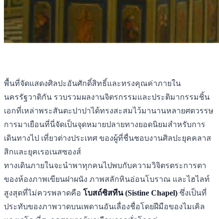
พื้นที่จัดแสดงศิลปะอันศักดิ์สิทธิ์และทรงคุณค่าภายใน
นครรัฐวาติกัน รวบรวมผลงานจิตรกรรมและประติมากรรมชิ้น
เอกที่เหล่าพระสันตะปาปาได้ทรงสะสมไว้มานานหลายศตวรรษ
การมาเยือนที่นี่จัดเป็นจุดหมายปลายทางยอดนิยมสำหรับการ
เดินทางไป เที่ยวต่างประเทศ ของผู้ที่ชื่นชอบงานศิลปะยุคคลาส
สิกและยุคเรอเนสซองส์
ทางเดินภายในจะนำพาทุกคนไปพบกับความวิจิตรตระการตา
ของห้องภาพเขียนฝาผนัง ภาพสลักหินอ่อนโบราณ และไฮไลท์
สูงสุดที่ไม่ควรพลาดคือ
โบสถ์ซิสทีน (Sistine Chapel)
ซึ่งเป็นที่
ประทับของภาพวาดบนเพดานอันเลื่องชื่อโดยฝีมือของไมเคิล