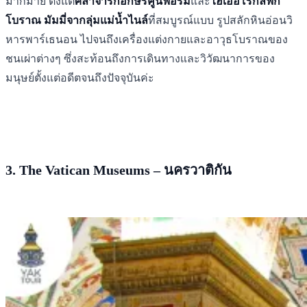
มากมาย ตั้งแต่
ศิลาจารึกอักษรคูนิฟอร์ม
และ
ไฮเออโรกลิฟิก
โบราณ
มัมมี่จากลุ่มแม่น้ำไนล์
ที่สมบูรณ์แบบ รูปสลักหินอ่อนวิ
หารพาร์เธนอน ไปจนถึงเครื่องแต่งกายและอาวุธโบราณของ
ชนเผ่าต่างๆ ซึ่งสะท้อนถึงการเดินทางและวิวัฒนาการของ
มนุษย์ตั้งแต่อดีตจนถึงปัจจุบันค่ะ
3. The Vatican Museums – นครวาติกัน