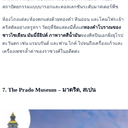
สถาปัตยกรรมแบบบารอกและคอลเลกชันระดับมาสเตอร์พีซ
ห้องโถงแต่ละห้องตกแต่งด้วยทองคำ หินอ่อน และโคมไฟระย้า
คริสตัลอย่างหรูหรา วัตถุที่จัดแสดงมีตั้งแต่
ทองคำโบราณของ
ชาวไซเธียน มัมมี่อียิปต์ ภาพวาดสีน้ำมัน
ของศิลปินเอกฝั่งยุโรป
ตะวันตก เช่น แรมบรันด์ และฟาน ไกค์ ไปจนถึงเครื่องแก้วและ
เครื่องเพชรล้ำค่าของราชวงศ์ในอดีตค่ะ
7. The Prado Museum – มาดริด, สเปน