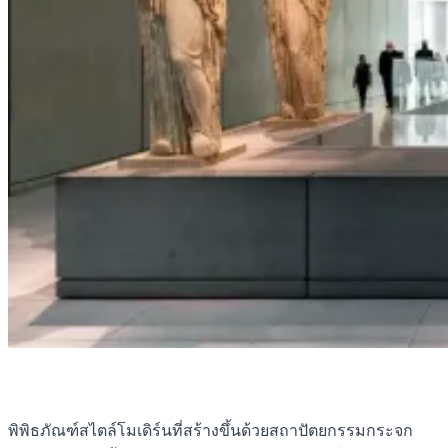
พิพิธภัณฑ์สไตล์โมเดิร์นที่สร้างขึ้นด้วยสถาปัตยกรรมกระจก