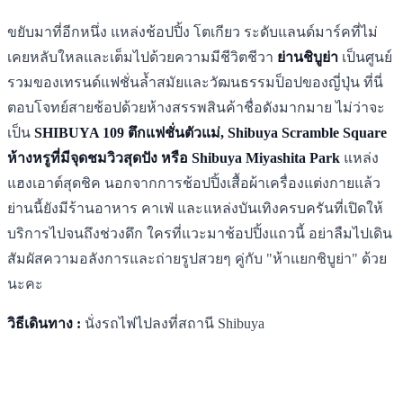
ขยับมาที่อีกหนึ่ง แหล่งช้อปปิ้ง โตเกียว ระดับแลนด์มาร์คที่ไม่
เคยหลับใหลและเต็มไปด้วยความมีชีวิตชีวา
ย่านชิบูย่า
เป็นศูนย์
รวมของเทรนด์แฟชั่นล้ำสมัยและวัฒนธรรมป็อปของญี่ปุ่น ที่นี่
ตอบโจทย์สายช้อปด้วยห้างสรรพสินค้าชื่อดังมากมาย ไม่ว่าจะ
เป็น
SHIBUYA 109 ตึกแฟชั่นตัวแม่, Shibuya Scramble Square
ห้างหรูที่มีจุดชมวิวสุดปัง หรือ Shibuya Miyashita Park
แหล่ง
แฮงเอาต์สุดชิค นอกจากการช้อปปิ้งเสื้อผ้าเครื่องแต่งกายแล้ว
ย่านนี้ยังมีร้านอาหาร คาเฟ่ และแหล่งบันเทิงครบครันที่เปิดให้
บริการไปจนถึงช่วงดึก ใครที่แวะมาช้อปปิ้งแถวนี้ อย่าลืมไปเดิน
สัมผัสความอลังการและถ่ายรูปสวยๆ คู่กับ "ห้าแยกชิบูย่า" ด้วย
นะคะ
วิธีเดินทาง :
นั่งรถไฟไปลงที่สถานี Shibuya