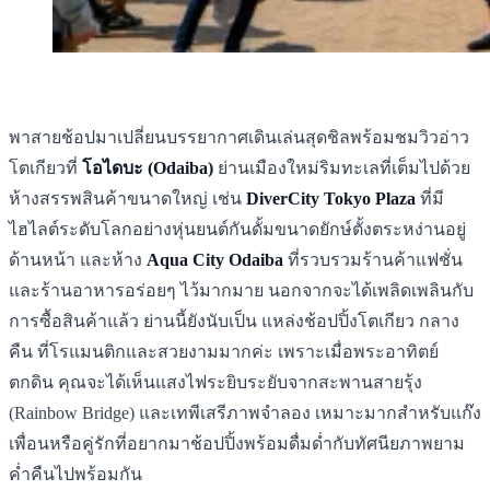
พาสายช้อปมาเปลี่ยนบรรยากาศเดินเล่นสุดชิลพร้อมชมวิวอ่าว
โตเกียวที่
โอไดบะ (Odaiba)
ย่านเมืองใหม่ริมทะเลที่เต็มไปด้วย
ห้างสรรพสินค้าขนาดใหญ่ เช่น
DiverCity Tokyo Plaza
ที่มี
ไฮไลต์ระดับโลกอย่างหุ่นยนต์กันดั้มขนาดยักษ์ตั้งตระหง่านอยู่
ด้านหน้า และห้าง
Aqua City Odaiba
ที่รวบรวมร้านค้าแฟชั่น
และร้านอาหารอร่อยๆ ไว้มากมาย นอกจากจะได้เพลิดเพลินกับ
การซื้อสินค้าแล้ว ย่านนี้ยังนับเป็น แหล่งช้อปปิ้งโตเกียว กลาง
คืน ที่โรแมนติกและสวยงามมากค่ะ เพราะเมื่อพระอาทิตย์
ตกดิน คุณจะได้เห็นแสงไฟระยิบระยับจากสะพานสายรุ้ง
(Rainbow Bridge) และเทพีเสรีภาพจำลอง เหมาะมากสำหรับแก๊ง
เพื่อนหรือคู่รักที่อยากมาช้อปปิ้งพร้อมดื่มด่ำกับทัศนียภาพยาม
ค่ำคืนไปพร้อมกัน