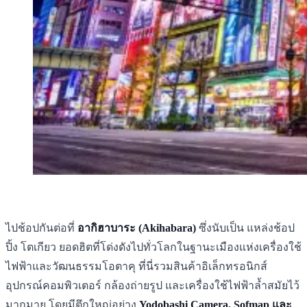
ไปช้อปกันต่อที่
อากิฮาบาระ (Akihabara)
ซึ่งนับเป็น แหล่งช้อป
ปิ้ง โตเกียว ยอดฮิตที่โด่งดังไปทั่วโลกในฐานะเมืองแห่งเครื่องใช้
ไฟฟ้าและวัฒนธรรมโอตาคุ ที่นี่รวมสินค้าอิเล็กทรอนิกส์
อุปกรณ์คอมพิวเตอร์ กล้องถ่ายรูป และเครื่องใช้ไฟฟ้าล้ำสมัยไว้
มากมาย โดยมีตึกใหญ่อย่าง
Yodobashi Camera, Sofmap และ