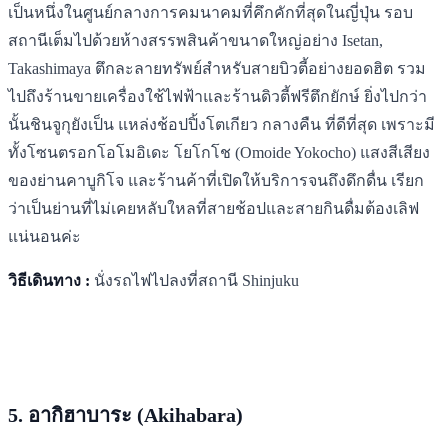
เป็นหนึ่งในศูนย์กลางการคมนาคมที่คึกคักที่สุดในญี่ปุ่น รอบ
สถานีเต็มไปด้วยห้างสรรพสินค้าขนาดใหญ่อย่าง Isetan,
Takashimaya ตึกละลายทรัพย์สำหรับสายบิวตี้อย่างยอดฮิต รวม
ไปถึงร้านขายเครื่องใช้ไฟฟ้าและร้านดิวตี้ฟรีตึกยักษ์ ยิ่งไปกว่า
นั้นชินจูกุยังเป็น แหล่งช้อปปิ้งโตเกียว กลางคืน ที่ดีที่สุด เพราะมี
ทั้งโซนตรอกโอโมอิเดะ โยโกโช (Omoide Yokocho) แสงสีเสียง
ของย่านคาบูกิโจ และร้านค้าที่เปิดให้บริการจนถึงดึกดื่น เรียก
ว่าเป็นย่านที่ไม่เคยหลับใหลที่สายช้อปและสายกินดื่มต้องเลิฟ
แน่นอนค่ะ
วิธีเดินทาง :
นั่งรถไฟไปลงที่สถานี Shinjuku
5. อากิฮาบาระ (Akihabara)