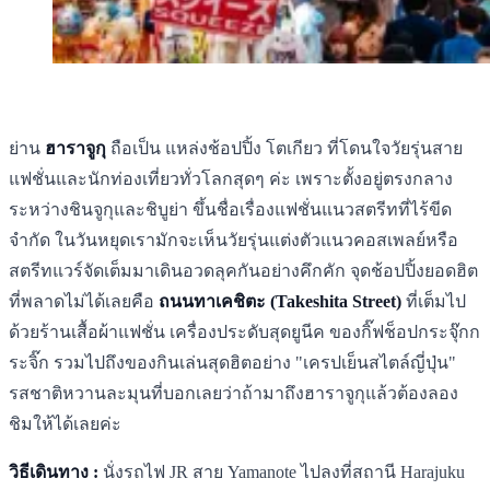
ย่าน
ฮาราจูกุ
ถือเป็น แหล่งช้อปปิ้ง โตเกียว ที่โดนใจวัยรุ่นสาย
แฟชั่นและนักท่องเที่ยวทั่วโลกสุดๆ ค่ะ เพราะตั้งอยู่ตรงกลาง
ระหว่างชินจูกุและชิบูย่า ขึ้นชื่อเรื่องแฟชั่นแนวสตรีทที่ไร้ขีด
จำกัด ในวันหยุดเรามักจะเห็นวัยรุ่นแต่งตัวแนวคอสเพลย์หรือ
สตรีทแวร์จัดเต็มมาเดินอวดลุคกันอย่างคึกคัก จุดช้อปปิ้งยอดฮิต
ที่พลาดไม่ได้เลยคือ
ถนนทาเคชิตะ (Takeshita Street)
ที่เต็มไป
ด้วยร้านเสื้อผ้าแฟชั่น เครื่องประดับสุดยูนีค ของกิ๊ฟช็อปกระจุ๊กก
ระจิ๊ก รวมไปถึงของกินเล่นสุดฮิตอย่าง "เครปเย็นสไตล์ญี่ปุ่น"
รสชาติหวานละมุนที่บอกเลยว่าถ้ามาถึงฮาราจูกุแล้วต้องลอง
ชิมให้ได้เลยค่ะ
วิธีเดินทาง :
นั่งรถไฟ JR สาย Yamanote ไปลงที่สถานี Harajuku