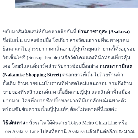
ขยับมาสัมผัสเสน่ห์อันคลาสสิกกันที่
ย่านอาซากุสะ (Asakusa)
ซึ่งนับเป็น แหล่งช้อปปิ้ง โตเกียว สายวัฒนธรรมที่จะพาทุกคน
ย้อนเวลาไปสู่วรรยากาศกลิ่นอายญี่ปุ่นในยุคเก่า ย่านนี้ตั้งอยู่รอบ
วัดเซ็นโซจิ (Sensoji Temple) หรือวัดโคมแดงที่นักท่องเที่ยวคุ้น
เคย โดยมีแลนด์มาร์คสำหรับการช้อปปิ้งอย่าง
ถนนนากามิเสะ
(Nakamise Shopping Street)
ตรอกยาวที่เต็มไปด้วยร้านค้า
ดั้งเดิม ร้านขายขนมโบราณที่ทำสดใหม่แสนอร่อย รวมถึงร้าน
ขายของที่ระลึกแฮนด์เมด เสื้อยืดลายญี่ปุ่น และสินค้าพื้นเมือง
มากมาย ใครที่อยากช้อปปิ้งของฝากที่มีเอกลักษณ์เฉพาะตัว
พร้อมซึมซับความเป็นญี่ปุ่นแท้ๆ ต้องไม่พลาดที่นี่เลยค่ะ
วิธีเดินทาง :
นั่งรถไฟใต้ดินสาย Tokyo Metro Ginza Line หรือ
Toei Asakusa Line ไปลงที่สถานี Asakusa แล้วเดินต่ออีกประมาณ