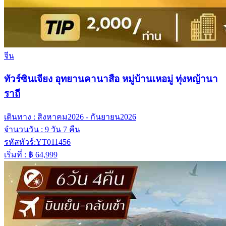
จีน
ทัวร์ซินเจียง อุทยานคานาสือ หมู่บ้านเหอมู่ ทุ่งหญ้านา
ราถี
เดินทาง :
สิงหาคม2026 - กันยายน2026
จำนวนวัน :
9 วัน 7 คืน
รหัสทัวร์:
YT011456
เริ่มที่ :
฿ 64,999