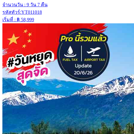
จำนวนวัน :
9 วัน 7 คืน
รหัสทัวร์:
YT011018
เริ่มที่ :
฿ 58,999