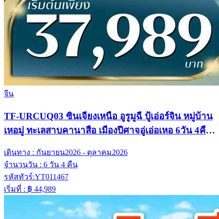
จีน
TF-URCUQ03 ซินเจียงเหนือ อูรูมูฉี ปู้เอ่อร์จิน หมู่บ้าน
เหอมู่ ทะเลสาบคานาสือ เมืองปีศาจอู่เอ่อเหอ 6วัน 4คืน
สายการบินอุรุมชีแอร์ (UQ) ทัวร์ไม่ลงร้าน
เดินทาง :
กันยายน2026 - ตุลาคม2026
จำนวนวัน :
6 วัน 4 คืน
รหัสทัวร์:
YT011467
เริ่มที่ :
฿ 44,989