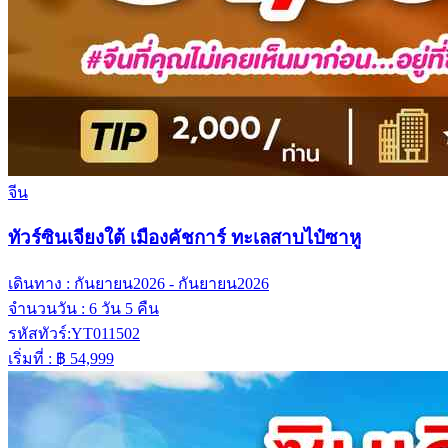
จีน
ทัวร์ซินเจียงใต้ เมืองคัชการ์ ทะเลสาบไป๋ซาหู
เดินทาง :
กันยายน2026 - กันยายน2026
จำนวนวัน :
6 วัน 5 คืน
รหัสทัวร์:
YT011502
เริ่มที่ :
฿ 54,999