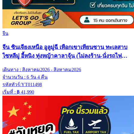
จีน
จีน ซินเจียงเหนือ อูลูมู่ฉี เทือกเขาเทียนซาน ทะเลสาบ
ไซหลีมู่ อี้หนิง ทุ่งหญ้าคาลาจุ้น (ไม่ลงร้าน-นั่งรถไฟ
ความเร็วสูง)
เดินทาง :
สิงหาคม2026 - สิงหาคม2026
จำนวนวัน :
6 วัน 4 คืน
รหัสทัวร์:
YT011498
เริ่มที่ :
฿ 41,990