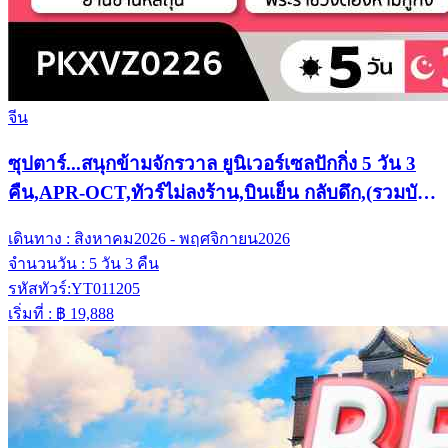
จีน
ซุปตาร์...สนุกข้ามจักรวาล ยูนิเวอร์เซลปักกิ่ง 5 วัน 3
คืน,APR-OCT,ทัวร์ไม่ลงร้าน,บินเย็น กลับดึก,(รวมบัตร
เข้าสวนสนุก)
เดินทาง :
สิงหาคม2026 - พฤศจิกายน2026
จำนวนวัน :
5 วัน 3 คืน
รหัสทัวร์:
YT011205
เริ่มที่ :
฿ 19,888