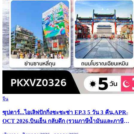
จีน
ซุปตาร์...ไอเลิฟปักกิ่งชะชะช่า EP.3 5 วัน 3 คืน,APR-
OCT 2026,บินเย็น กลับดึก (รวมภาษีน้ำมันและภาษี
สนามบินแล้ว)