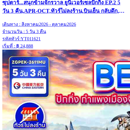
ซุปตาร์...สนุกข้ามจักรวาล ยูนิเวอร์เซลปักกิ่ง EP.2 5
วัน 3 คืน,APR-OCT,ทัวร์ไม่ลงร้าน,บินเย็น กลับดึก,
(รวมบัตรเข้าสวนสนุก)
เดินทาง :
สิงหาคม2026 - ตุลาคม2026
จำนวนวัน :
5 วัน 3 คืน
รหัสทัวร์:
YT011621
เริ่มที่ :
฿ 24,888