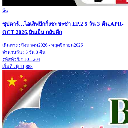
จีน
ซุปตาร์…ไอเลิฟปักกิ่งชะชะช่า EP.2 5 วัน 3 คืน,APR-
OCT 2026,บินเย็น กลับดึก
เดินทาง :
สิงหาคม2026 - พฤศจิกายน2026
จำนวนวัน :
5 วัน 3 คืน
รหัสทัวร์:
YT011204
เริ่มที่ :
฿ 11,888