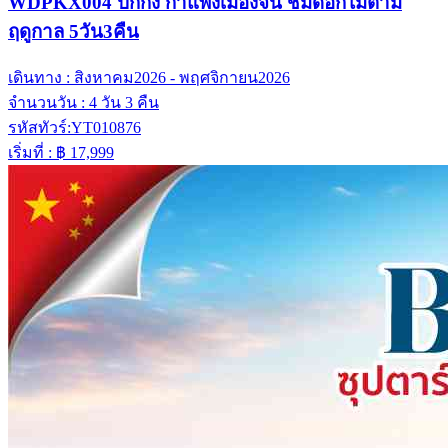
WDPKX004 ปักกิ่ง กำแพงเมืองจีน ชมดอกไม้ตาม
ฤดูกาล 5วัน3คืน
เดินทาง :
สิงหาคม2026 - พฤศจิกายน2026
จำนวนวัน :
4 วัน 3 คืน
รหัสทัวร์:
YT010876
เริ่มที่ :
฿ 17,999