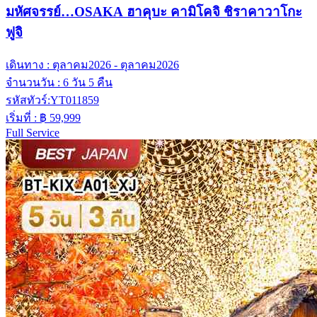
มหัศจรรย์…OSAKA ฮาคุบะ คามิโคจิ ชิราคาวาโกะ
ฟูจิ
เดินทาง :
ตุลาคม2026 - ตุลาคม2026
จำนวนวัน :
6 วัน 5 คืน
รหัสทัวร์:
YT011859
เริ่มที่ :
฿ 59,999
Full Service