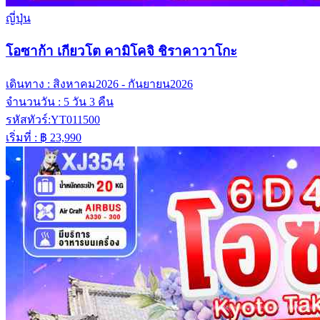
ญี่ปุ่น
โอซาก้า เกียวโต คามิโคจิ ชิราคาวาโกะ
เดินทาง :
สิงหาคม2026 - กันยายน2026
จำนวนวัน :
5 วัน 3 คืน
รหัสทัวร์:
YT011500
เริ่มที่ :
฿ 23,990