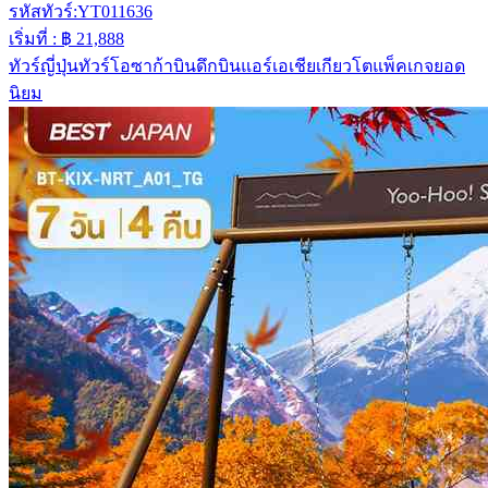
รหัสทัวร์:
YT011636
เริ่มที่ :
฿ 21,888
ทัวร์ญี่ปุ่น
ทัวร์โอซาก้า
บินดึก
บินแอร์เอเชีย
เกียวโต
แพ็คเกจยอด
นิยม