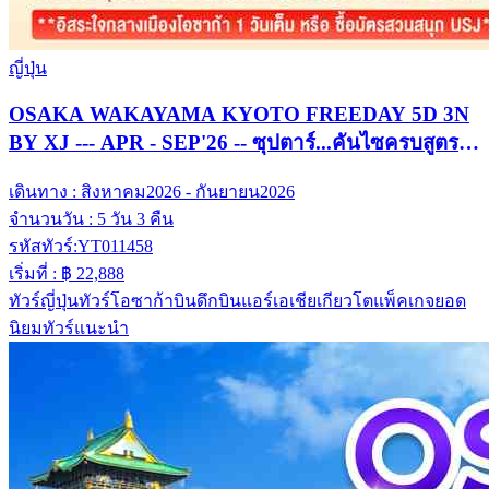
ญี่ปุ่น
OSAKA WAKAYAMA KYOTO FREEDAY 5D 3N
BY XJ --- APR - SEP'26 -- ซุปตาร์...คันไซครบสูตร
เที่ยวสนุก อิสระ 1 วัน
เดินทาง :
สิงหาคม2026 - กันยายน2026
จำนวนวัน :
5 วัน 3 คืน
รหัสทัวร์:
YT011458
เริ่มที่ :
฿ 22,888
ทัวร์ญี่ปุ่น
ทัวร์โอซาก้า
บินดึก
บินแอร์เอเชีย
เกียวโต
แพ็คเกจยอด
นิยม
ทัวร์แนะนำ