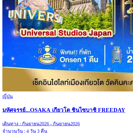
ญี่ปุ่น
มหัศจรรย์...OSAKA เกียวโต ชินไซบาชิ FREEDAY
เดินทาง :
กันยายน2026 - กันยายน2026
จำนวนวัน :
4 วัน 3 คืน