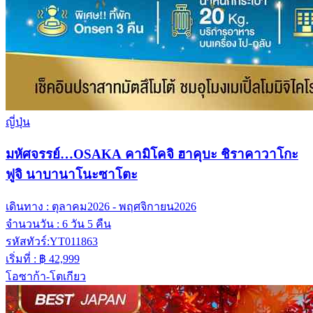
ญี่ปุ่น
มหัศจรรย์…OSAKA คามิโคจิ ฮาคุบะ ชิราคาวาโกะ
ฟูจิ นาบานาโนะซาโตะ
เดินทาง :
ตุลาคม2026 - พฤศจิกายน2026
จำนวนวัน :
6 วัน 5 คืน
รหัสทัวร์:
YT011863
เริ่มที่ :
฿ 42,999
โอซาก้า-โตเกียว