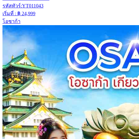
รหัสทัวร์:
YT011043
เริ่มที่ :
฿ 24,999
โอซาก้า