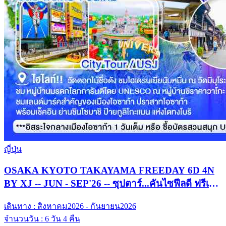
ญี่ปุ่น
OSAKA KYOTO TAKAYAMA FREEDAY 6D 4N
BY XJ -- JUN - SEP'26 -- ซุปตาร์...คันไซฟีลดี ฟรีเดย์
มีเฮ
เดินทาง :
สิงหาคม2026 - กันยายน2026
จำนวนวัน :
6 วัน 4 คืน