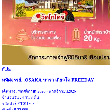
ญี่ปุ่น
มหัศจรรย์...OSAKA นารา เกียวโต FREEDAY
เดินทาง :
พฤศจิกายน2026 - พฤศจิกายน2026
จำนวนวัน :
4 วัน 3 คืน
รหัสทัวร์:
YT011868
เริ่มที่ :
฿ 32,999